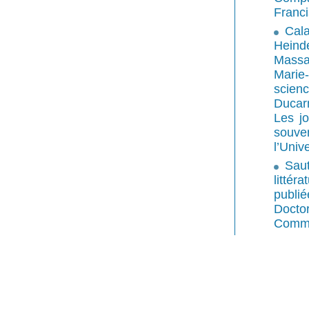
Franc
Cal
Heind
Massar
Marie-
scienc
Ducar
Les j
souven
l’Univ
Sau
littér
publié
Doctor
Commun