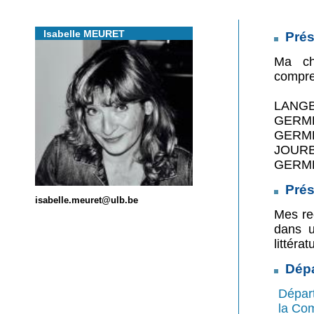
Isabelle MEURET
Prés
Ma cha
compre
LANGB3
GERMB4
GERMB5
JOURB4
GERMB4
Prés
isabelle.meuret@ulb.be
Mes rec
dans u
littéra
Dépa
Dépar
la Co