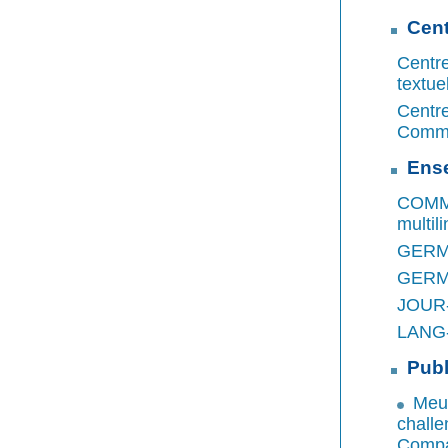
Cent
Centr
textue
Centr
Commu
Ens
COMM-
multil
GERM-B
GERM-B
JOUR-B
LANG-B
Publ
Meur
chall
Compan